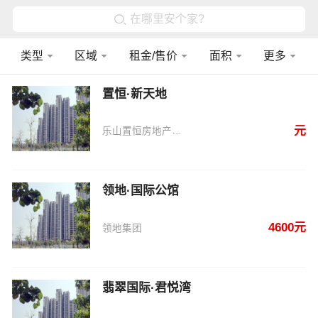
在哪里安个家?
类型
区域
租金/售价
面积
更多
置恒·新天地
元
乐山置恒房地产开发有限公司
领地·国际公馆
4600元
领地集团
翡翠国际·君悦湾