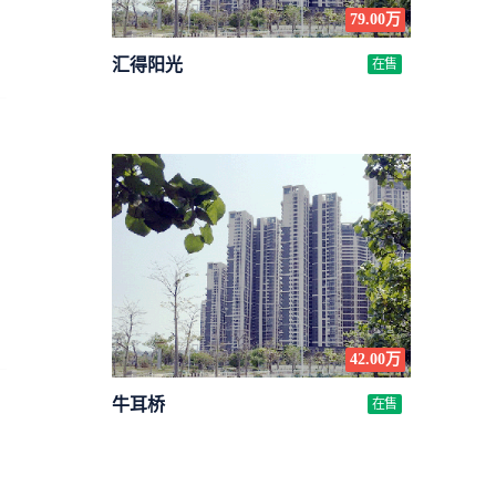
79.00万
汇得阳光
在售
42.00万
牛耳桥
在售