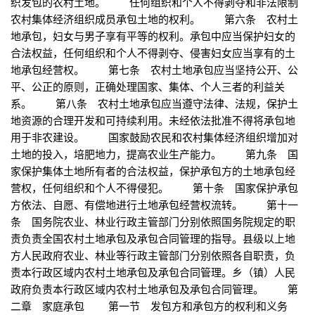
织发包的农村土地。 任何组织和个人不得剥夺和非法限制
农村集体经济组织成员承包土地的权利。 第六条 农村土
地承包，妇女与男子享有平等的权利。承包中应当保护妇女的
合法权益，任何组织和个人不得剥夺、侵害妇女应当享有的土
地承包经营权。 第七条 农村土地承包应当坚持公开、公
平、公正的原则，正确处理国家、集体、个人三者的利益关
系。 第八条 农村土地承包应当遵守法律、法规，保护土
地资源的合理开发和可持续利用。未经依法批准不得将承包地
用于非农建设。 国家鼓励农民和农村集体经济组织增加对
土地的投入，培肥地力，提高农业生产能力。 第九条 国
家保护集体土地所有者的合法权益，保护承包方的土地承包经
营权，任何组织和个人不得侵犯。 第十条 国家保护承包
方依法、自愿、有偿地进行土地承包经营权流转。 第十一
条 国务院农业、林业行政主管部门分别依照国务院规定的职
责负责全国农村土地承包及承包合同管理的指导。县级以上地
方人民政府农业、林业等行政主管部门分别依照各自职责，负
责本行政区域内农村土地承包及承包合同管理。乡（镇）人民
政府负责本行政区域内农村土地承包及承包合同管理。 第
二章 家庭承包 第一节 发包方和承包方的权利和义务