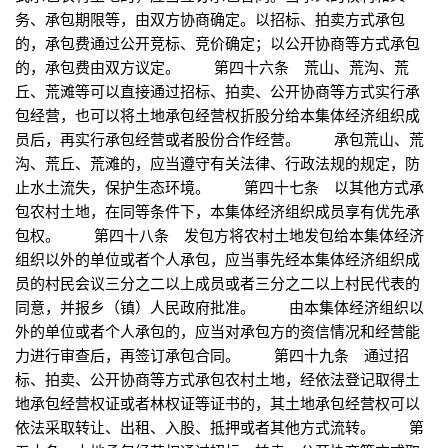
务、承包期限等，由双方协商确定。以招标、拍卖方式承包
的，承包费通过公开竞标、竞价确定；以公开协商等方式承包
的，承包费由双方议定。 第四十六条 荒山、荒沟、荒
丘、荒滩等可以直接通过招标、拍卖、公开协商等方式实行承
包经营，也可以将土地承包经营权折股分给本集体经济组织成
员后，再实行承包经营或者股份合作经营。 承包荒山、荒
沟、荒丘、荒滩的，应当遵守有关法律、行政法规的规定，防
止水土流失，保护生态环境。 第四十七条 以其他方式承
包农村土地，在同等条件下，本集体经济组织成员享有优先承
包权。 第四十八条 发包方将农村土地发包给本集体经济
组织以外的单位或者个人承包，应当事先经本集体经济组织成
员的村民会议三分之二以上成员或者三分之二以上村民代表的
同意，并报乡（镇）人民政府批准。 由本集体经济组织以
外的单位或者个人承包的，应当对承包方的资信情况和经营能
力进行审查后，再签订承包合同。 第四十九条 通过招
标、拍卖、公开协商等方式承包农村土地，经依法登记取得土
地承包经营权证或者林权证等证书的，其土地承包经营权可以
依法采取转让、出租、入股、抵押或者其他方式流转。 第