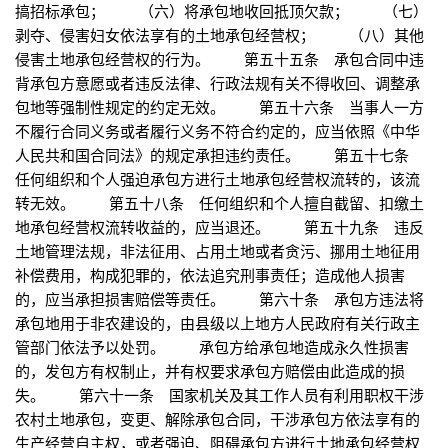
搞招标承包； （六）将承包地收回抵顶欠款； （七）
剥夺、侵害妇女依法享有的土地承包经营权； （八）其他
侵害土地承包经营权的行为。 第五十五条 承包合同中违
背承包方意愿或者违反法律、行政法规有关不得收回、调整承
包地等强制性规定的约定无效。 第五十六条 当事人一方
不履行合同义务或者履行义务不符合约定的，应当依照《中华
人民共和国合同法》的规定承担违约责任。 第五十七条
任何组织和个人强迫承包方进行土地承包经营权流转的，该流
转无效。 第五十八条 任何组织和个人擅自截留、扣缴土
地承包经营权流转收益的，应当退还。 第五十九条 违反
土地管理法规，非法征用、占用土地或者贪污、挪用土地征用
补偿费用，构成犯罪的，依法追究刑事责任；造成他人损害
的，应当承担损害赔偿等责任。 第六十条 承包方违法将
承包地用于非农建设的，由县级以上地方人民政府有关行政主
管部门依法予以处罚。 承包方给承包地造成永久性损害
的，发包方有权制止，并有权要求承包方赔偿由此造成的损
失。 第六十一条 国家机关及其工作人员有利用职权干涉
农村土地承包，变更、解除承包合同，干涉承包方依法享有的
生产经营自主权，或者强迫、阻碍承包方进行土地承包经营权