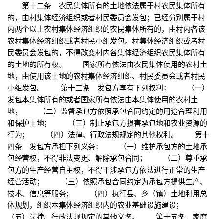
第十二条 农民集体所有的土地依法属于村农民集体所有
的，由村集体经济组织或者村民委员会发包；已经分别属于村
内两个以上农村集体经济组织的农民集体所有的，由村内各该
农村集体经济组织或者村民小组发包。村集体经济组织或者村
民委员会发包的，不得改变村内各集体经济组织农民集体所有
的土地的所有权。 国家所有依法由农民集体使用的农村土
地，由使用该土地的农村集体经济组织、村民委员会或者村民
小组发包。 第十三条 发包方享有下列权利： （一）
发包本集体所有的或者国家所有依法由本集体使用的农村土
地； （二）监督承包方依照承包合同约定的用途合理利用
和保护土地； （三）制止承包方损害承包地和农业资源的
行为； （四）法律、行政法规规定的其他权利。 第十
四条 发包方承担下列义务： （一）维护承包方的土地承
包经营权，不得非法变更、解除承包合同； （二）尊重承
包方的生产经营自主权，不得干涉承包方依法进行正常的生产
经营活动； （三）依照承包合同约定为承包方提供生产、
技术、信息等服务； （四）执行县、乡（镇）土地利用总
体规划，组织本集体经济组织内的农业基础设施建设；
（五）法律、行政法规规定的其他义务。 第十五条 家庭