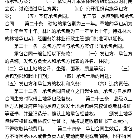
布承包方案； （三）依法召开本集体经济组织成员的村民
会议，讨论通过承包方案； （四）公开组织实施承包方
案； （五）签订承包合同。 第三节 承包期限和承包
合同 第二十条 耕地的承包期为三十年。草地的承包期为
三十年至五十年。林地的承包期为三十年至七十年；特殊林木
的林地承包期，经国务院林业行政主管部门批准可以延长。
第二十一条 发包方应当与承包方签订书面承包合同。
承包合同一般包括以下条款： （一）发包方、承包方
的名称，发包方负责人和承包方代表的姓名、住所；
（二）承包土地的名称、坐落、面积、质量等级； （三）
承包期限和起止日期； （四）承包土地的用途；
（五）发包方和承包方的权利和义务； （六）违约责任。
第二十二条 承包合同自成立之日起生效。承包方自承包
合同生效时取得土地承包经营权。 第二十三条 县级以上
地方人民政府应当向承包方颁发土地承包经营权证或者林权证
等证书，并登记造册，确认土地承包经营权。 颁发土地承
包经营权证或者林权证等证书，除按规定收取证书工本费外，
不得收取其他费用。 第二十四条 承包合同生效后，发包
方不得因承办人或者负责人的变动而变更或者解除，也不得因