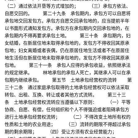
（二）通过依法开垦等方式增加的； （三）承包方依法、
自愿交回的。 第二十九条 承包期内，承包方可以自愿将
承包地交回发包方。承包方自愿交回承包地的，应当提前半年
以书面形式通知发包方。承包方在承包期内交回承包地的，在
承包期内不得再要求承包土地。 第三十条 承包期内，妇
女结婚，在新居住地未取得承包地的，发包方不得收回其原承
包地；妇女离婚或者丧偶，仍在原居住地生活或者不在原居住
地生活但在新居住地未取得承包地的，发包方不得收回其原承
包地。 第三十一条 承包人应得的承包收益，依照继承法
的规定继承。 林地承包的承包人死亡，其继承人可以在承
包期内继续承包。 第五节 土地承包经营权的流转 第
三十二条 通过家庭承包取得的土地承包经营权可以依法采取
转包、出租、互换、转让或者其他方式流转。 第三十三
条 土地承包经营权流转应当遵循以下原则： （一）平等
协商、自愿、有偿，任何组织和个人不得强迫或者阻碍承包方
进行土地承包经营权流转； （二）不得改变土地所有权的
性质和土地的农业用途； （三）流转的期限不得超过承包
期的剩余期限； （四）受让方须有农业经营能力；