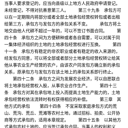
当事人要求登记的，应当向县级以上地方人民政府申请登记。
未经登记，不得对抗善意第三人。 第三十九条 承包方可
以在一定期限内将部分或者全部土地承包经营权转包或者出租
给第三方，承包方与发包方的承包关系不变。 承包方将土
地交由他人代耕不超过一年的，可以不签订书面合同。 第
四十条 承包方之间为方便耕种或者各自需要，可以对属于同
一集体经济组织的土地的土地承包经营权进行互换。 第四
十一条 承包方有稳定的非农职业或者有稳定的收入来源的，
经发包方同意，可以将全部或者部分土地承包经营权转让给其
他从事农业生产经营的农户，由该农户同发包方确立新的承包
关系，原承包方与发包方在该土地上的承包关系即行终止。
第四十二条 承包方之间为发展农业经济，可以自愿联合
将土地承包经营权入股，从事农业合作生产。 第四十三
条 承包方对其在承包地上投入而提高土地生产能力的，土地
承包经营权依法流转时有权获得相应的补偿。 第三章 其
他方式的承包 第四十四条 不宜采取家庭承包方式的荒
山、荒沟、荒丘、荒滩等农村土地，通过招标、拍卖、公开协
商等方式承包的，适用本章规定。 第四十五条 以其他方
式承包农村土地的，应当签订承包合同。当事人的权利和义