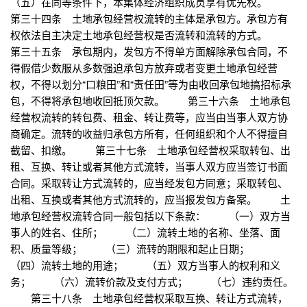
（五）在同等条件下，本集体经济组织成员享有优先权。
第三十四条 土地承包经营权流转的主体是承包方。承包方有
权依法自主决定土地承包经营权是否流转和流转的方式。
第三十五条 承包期内，发包方不得单方面解除承包合同，不
得假借少数服从多数强迫承包方放弃或者变更土地承包经营
权，不得以划分“口粮田”和“责任田”等为由收回承包地搞招标承
包，不得将承包地收回抵顶欠款。 第三十六条 土地承包
经营权流转的转包费、租金、转让费等，应当由当事人双方协
商确定。流转的收益归承包方所有，任何组织和个人不得擅自
截留、扣缴。 第三十七条 土地承包经营权采取转包、出
租、互换、转让或者其他方式流转，当事人双方应当签订书面
合同。采取转让方式流转的，应当经发包方同意；采取转包、
出租、互换或者其他方式流转的，应当报发包方备案。 土
地承包经营权流转合同一般包括以下条款： （一）双方当
事人的姓名、住所； （二）流转土地的名称、坐落、面
积、质量等级； （三）流转的期限和起止日期；
（四）流转土地的用途； （五）双方当事人的权利和义
务； （六）流转价款及支付方式； （七）违约责任。
第三十八条 土地承包经营权采取互换、转让方式流转，