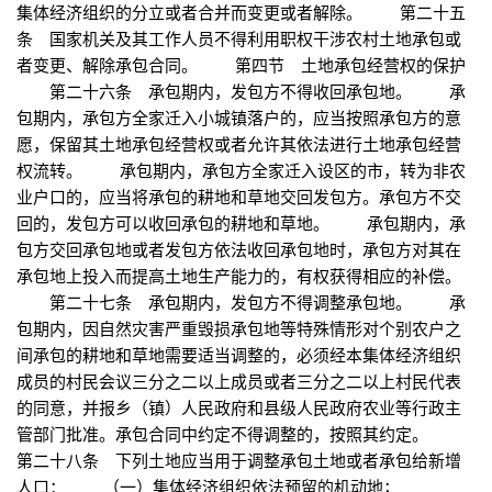
集体经济组织的分立或者合并而变更或者解除。 第二十五
条 国家机关及其工作人员不得利用职权干涉农村土地承包或
者变更、解除承包合同。 第四节 土地承包经营权的保护
第二十六条 承包期内，发包方不得收回承包地。 承
包期内，承包方全家迁入小城镇落户的，应当按照承包方的意
愿，保留其土地承包经营权或者允许其依法进行土地承包经营
权流转。 承包期内，承包方全家迁入设区的市，转为非农
业户口的，应当将承包的耕地和草地交回发包方。承包方不交
回的，发包方可以收回承包的耕地和草地。 承包期内，承
包方交回承包地或者发包方依法收回承包地时，承包方对其在
承包地上投入而提高土地生产能力的，有权获得相应的补偿。
第二十七条 承包期内，发包方不得调整承包地。 承
包期内，因自然灾害严重毁损承包地等特殊情形对个别农户之
间承包的耕地和草地需要适当调整的，必须经本集体经济组织
成员的村民会议三分之二以上成员或者三分之二以上村民代表
的同意，并报乡（镇）人民政府和县级人民政府农业等行政主
管部门批准。承包合同中约定不得调整的，按照其约定。
第二十八条 下列土地应当用于调整承包土地或者承包给新增
人口： （一）集体经济组织依法预留的机动地；