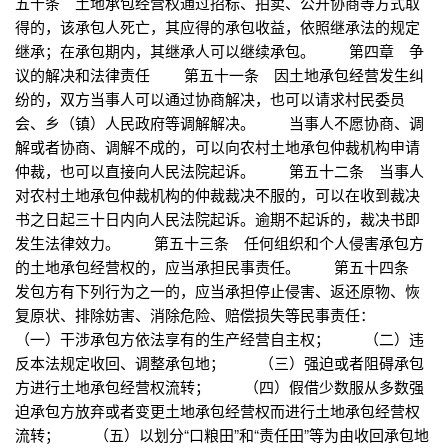
五十条 土地承包经营权通过招标、拍卖、公开协商等方式取
得的，该承包人死亡，其应得的承包收益，依照继承法的规定
继承；在承包期内，其继承人可以继续承包。 第四章 争
议的解决和法律责任 第五十一条 因土地承包经营发生纠
纷的，双方当事人可以通过协商解决，也可以请求村民委员
会、乡（镇）人民政府等调解解决。 当事人不愿协商、调
解或者协商、调解不成的，可以向农村土地承包仲裁机构申请
仲裁，也可以直接向人民法院起诉。 第五十二条 当事人
对农村土地承包仲裁机构的仲裁裁决不服的，可以在收到裁决
书之日起三十日内向人民法院起诉。逾期不起诉的，裁决书即
发生法律效力。 第五十三条 任何组织和个人侵害承包方
的土地承包经营权的，应当承担民事责任。 第五十四条
发包方有下列行为之一的，应当承担停止侵害、返还原物、恢
复原状、排除妨害、消除危险、赔偿损失等民事责任：
（一）干涉承包方依法享有的生产经营自主权； （二）违
反本法规定收回、调整承包地； （三）强迫或者阻碍承包
方进行土地承包经营权流转； （四）假借少数服从多数强
迫承包方放弃或者变更土地承包经营权而进行土地承包经营权
流转； （五）以划分“口粮田”和“责任田”等为由收回承包地