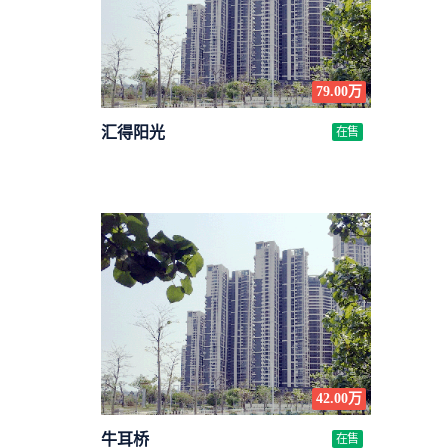
79.00万
汇得阳光
在售
42.00万
牛耳桥
在售