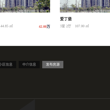
爱丁堡
144.85 ㎡
3室 2厅
107.00 ㎡
42.00
万
小区信息
中介信息
发布房源