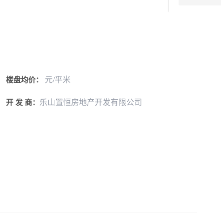
元/平米
楼盘均价：
乐山置恒房地产开发有限公司
开 发 商：