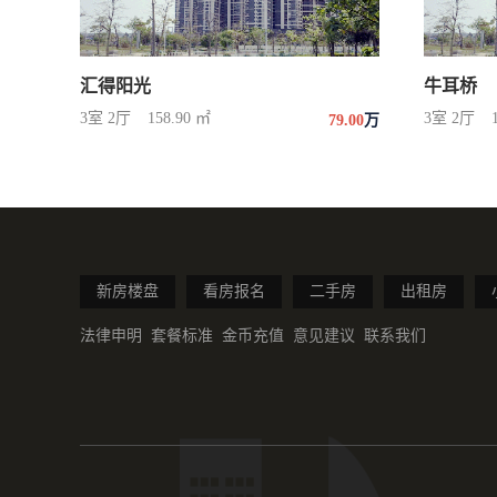
汇得阳光
牛耳桥
3室 2厅
158.90 ㎡
3室 2厅
79.00
万
新房楼盘
看房报名
二手房
出租房
法律申明
套餐标准
金币充值
意见建议
联系我们