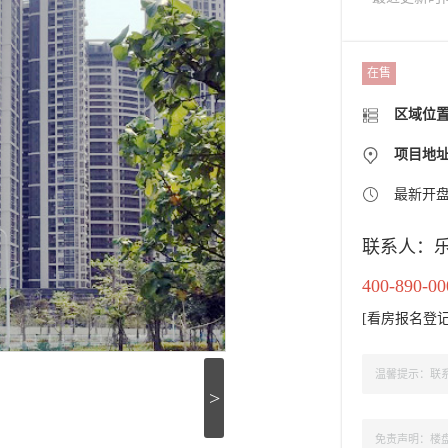
在售
区域位
项目地
最新开
联系人：
400-890-00
[
看房报名登
温馨提示：联系
>
免责声明：楼