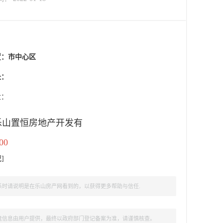
置：
市中心区
址：
盘：
乐山置恒房地产开发有
00
记
]
时请说明是在乐山房产网看到的，以获得更多帮助与信任.
盘信息由用户提供，最终以政府部门登记备案为准，请谨慎核查。