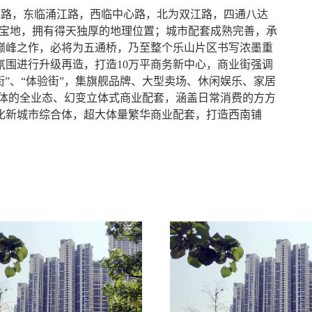
花路，东临涌江路，西临中心路，北为双江路，四通八达
城心宝地，拥有得天独厚的地理位置；城市配套成熟完善，承
巅峰之作，必将为五通桥，乃至整个乐山片区书写浓墨重
业氛围进行升级再造，打造10万平商务新中心，商业街强调
创意街”、“体验街”，集旗舰品牌、大型卖场、休闲娱乐、家居
一体的全业态、幻变立体式商业配套，涵盖日常消费的方方
化新城市综合体，超大体量繁华商业配套，打造西南铺