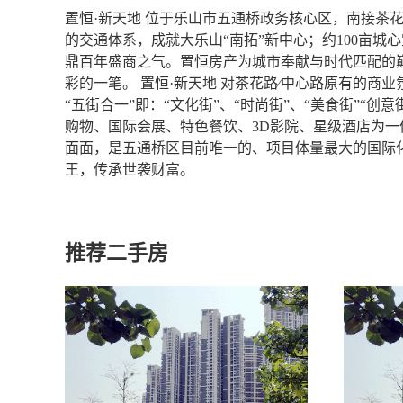
置恒·新天地 位于乐山市五通桥政务核心区，南接茶
的交通体系，成就大乐山“南拓”新中心；约100亩
鼎百年盛商之气。置恒房产为城市奉献与时代匹配的
彩的一笔。 置恒·新天地 对茶花路∕中心路原有的商
“五街合一”即：“文化街”、“时尚街”、“美食街”“
购物、国际会展、特色餐饮、3D影院、星级酒店为
面面，是五通桥区目前唯一的、项目体量最大的国际
王，传承世袭财富。
推荐二手房