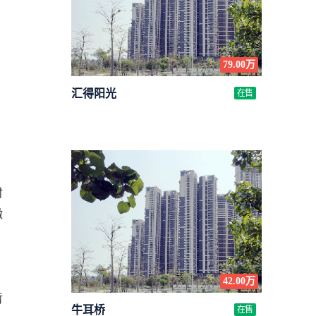
79.00万
汇得阳光
在售
时
缴
42.00万
暂
牛耳桥
在售