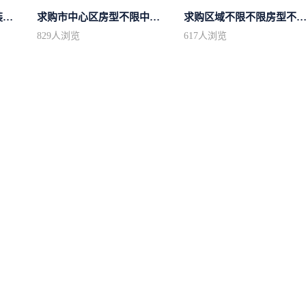
求购城东区域房型不限装修不限
求购市中心区房型不限中档装修
求购区域不限不限房型不限两室一厅简.
829
人浏览
617
人浏览