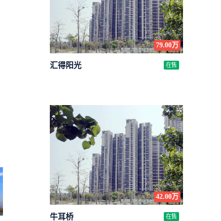
79.00万
汇得阳光
在售
42.00万
牛耳桥
在售