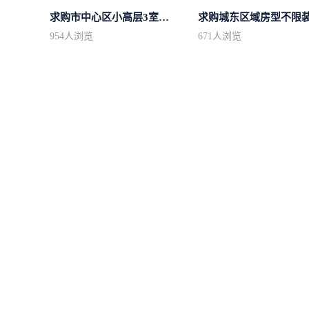
求购市中心区小高层3室精致装修
954
人浏览
671
人浏览