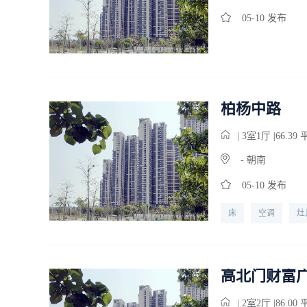
05-10 发布
柏杨中路
| 3
室
1
厅 |66.39
- 朝南
05-10 发布
床
空调
灶
高北门财富
| 2
室
2
厅 |86.00