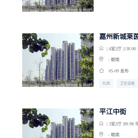
嘉州新城莱
| 4
室
2
厅 |138.0
- 朝南
05-09 发布
灶具
卫生设施
平江中街
| 3
室
2
厅 |89.98
- 朝南