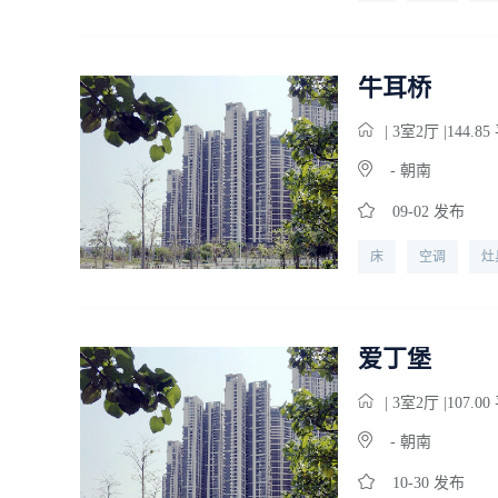
宽带
牛耳桥
| 3
室
2
厅 |144.8
- 朝南
09-02 发布
床
空调
灶
爱丁堡
| 3
室
2
厅 |107.0
- 朝南
10-30 发布