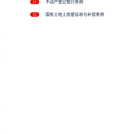
11
· 不动产登记暂行条例
12
· 国有土地上房屋征收与补偿条例
万
万