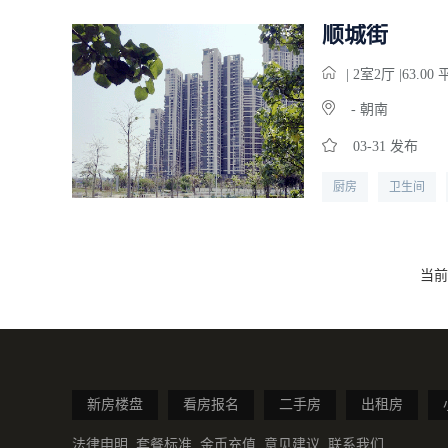
顺城街
| 2
室
2
厅 |63.00
- 朝南
03-31 发布
厨房
卫生间
当前
新房楼盘
看房报名
二手房
出租房
法律申明
套餐标准
金币充值
意见建议
联系我们