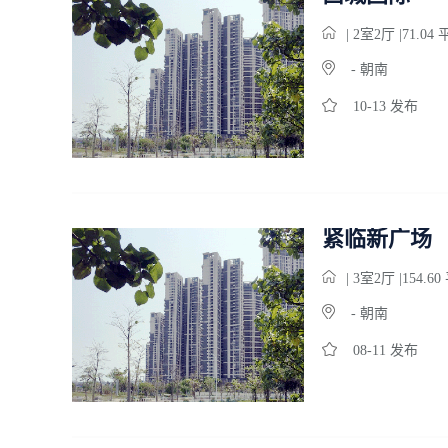
| 2
室
2
厅 |71.04
- 朝南
10-13 发布
紧临新广场
| 3
室
2
厅 |154.6
- 朝南
08-11 发布