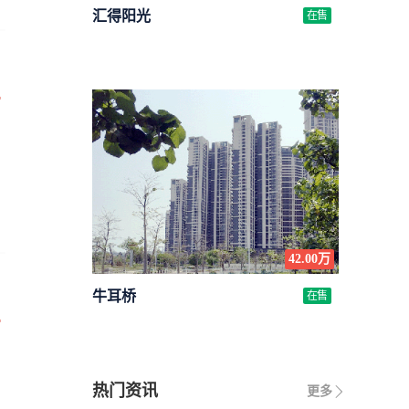
汇得阳光
在售
万
42.00万
牛耳桥
在售
万
热门资讯
更多