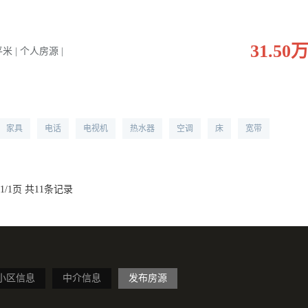
31.50
 平米 | 个人房源 |
家具
电话
电视机
热水器
空调
床
宽带
1/1页 共11条记录
小区信息
中介信息
发布房源