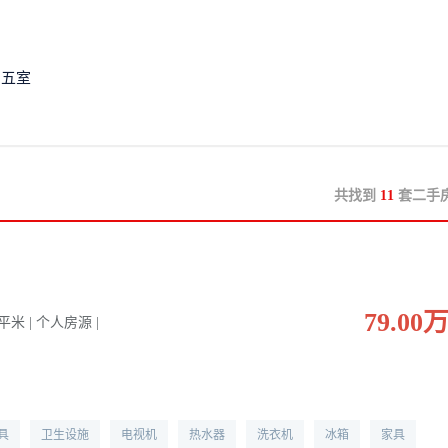
五室
共找到
11
套二手
79.00
0 平米 | 个人房源 |
具
卫生设施
电视机
热水器
洗衣机
冰箱
家具