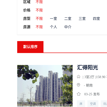
区域
不限
价格
不限
房型
不限
一室
二室
三室
四室
房源
不限
个人
中介
默认排序
汇得阳光
| 3
室
2
厅 |158.9
- 朝南
03-25 发布
床
空调
灶