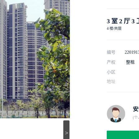
3 室 2 厅 3
4 楼/共层
编号
220191
产权
整租
小区
地址
安
(个
>