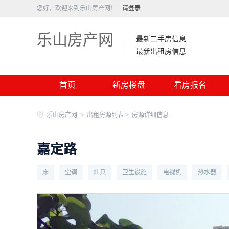
您好，欢迎来到乐山房产网！
请登录
乐山房产网
最新二手房信息
最新出租房信息
首页
新房楼盘
看房报名
乐山房产网
>
出租房源列表 >
房源详细信息
嘉定路
床
空调
灶具
卫生设施
电视机
热水器