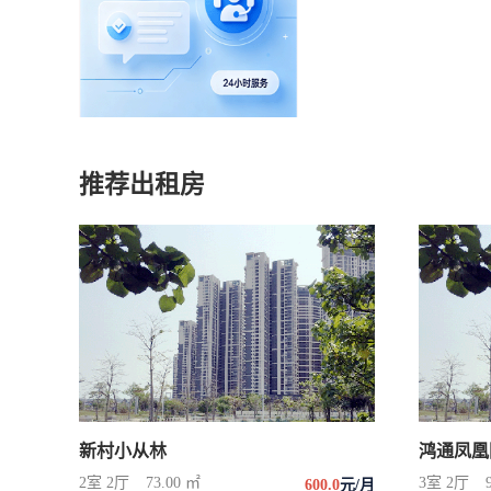
推荐出租房
新村小从林
鸿通凤凰
2室 2厅
73.00 ㎡
3室 2厅
600.0
元/月