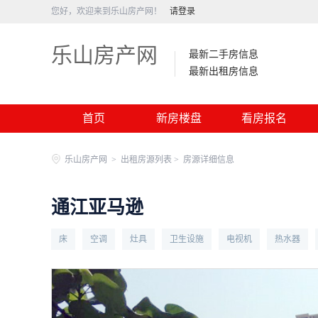
您好，欢迎来到乐山房产网！
请登录
乐山房产网
最新二手房信息
最新出租房信息
首页
新房楼盘
看房报名
乐山房产网
>
出租房源列表 >
房源详细信息
通江亚马逊
床
空调
灶具
卫生设施
电视机
热水器