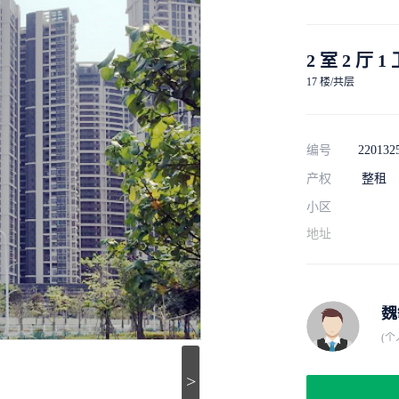
2 室 2 厅 1
17 楼/共层
编号
220132
产权
整租
小区
地址
魏
(个
>