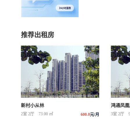
推荐出租房
新村小从林
鸿通凤凰
2室 2厅
73.00 ㎡
3室 2厅
600.0
元/月