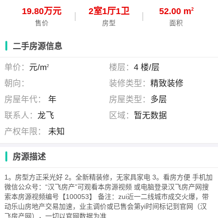
19.80万元
2
室
1
厅
1
卫
52.00 m
2
售价
房型
面积
二手房源信息
单价：
元/m
楼层：
4 楼/层
2
朝向：
装修类型：
精致装修
房屋年代：
年
房屋类型：
多层
联系人：
龙飞
区域：
暂无数据
产权年限：
未知
房源描述
1。房型方正采光好 2。全新精装修，无家具家电 3。看房方便 手机加
微信公众号：“汉飞房产”可观看本房源视频 或电脑登录汉飞房产网搜
索本房源视频编号【100053】 备注：zui近一二线城市成交火爆，带
动乐山房地产交易加速，业主调价或已售会第yi时间标记到官网（汉
飞房产网），一切以官网数据为准